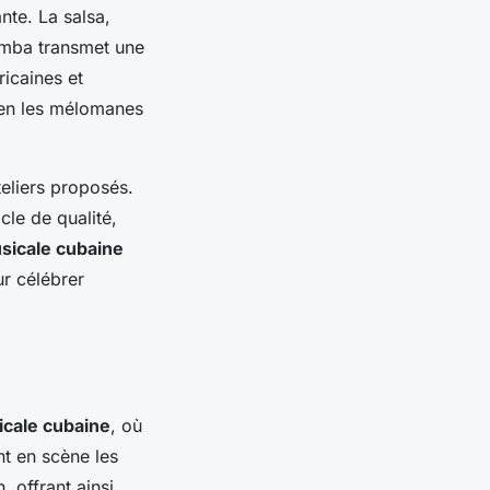
nte. La salsa,
rumba transmet une
ricaines et
ien les mélomanes
teliers proposés.
le de qualité,
sicale cubaine
r célébrer
icale cubaine
, où
nt en scène les
, offrant ainsi