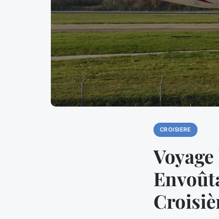
CROISIERE
Voyage 
Envoûta
Croisiè