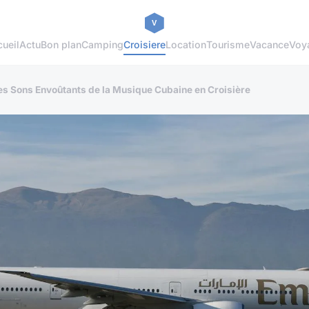
ueil
Actu
Bon plan
Camping
Croisiere
Location
Tourisme
Vacance
Voy
es Sons Envoûtants de la Musique Cubaine en Croisière