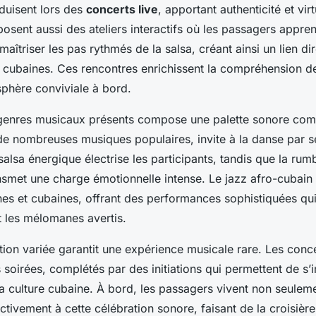
uisent lors des
concerts live
, apportant authenticité et vir
posent aussi des ateliers interactifs où les passagers appre
aîtriser les pas rythmés de la salsa, créant ainsi un lien di
 cubaines. Ces rencontres enrichissent la compréhension d
sphère conviviale à bord.
 genres musicaux présents compose une palette sonore com
de nombreuses musiques populaires, invite à la danse par s
alsa énergique électrise les participants, tandis que la rum
ransmet une charge émotionnelle intense. Le jazz afro-cubain
ines et cubaines, offrant des performances sophistiquées qui
et les mélomanes avertis.
on variée garantit une expérience musicale rare. Les conce
s soirées, complétés par des initiations qui permettent de s
a culture cubaine. À bord, les passagers vivent non seulem
ctivement à cette célébration sonore, faisant de la croisière