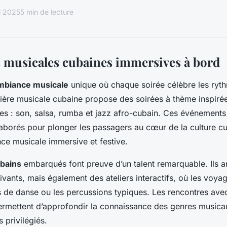
l 2025
5 min de lecture
 musicales cubaines immersives à bord
mbiance musicale
unique où chaque soirée célèbre les ryt
ière musicale cubaine propose des soirées à thème inspirée
s : son, salsa, rumba et jazz afro-cubain. Ces événements
borés pour plonger les passagers au cœur de la culture cu
nce musicale immersive et festive.
bains
embarqués font preuve d’un talent remarquable. Ils 
tivants, mais également des ateliers interactifs, où les voy
 de danse ou les percussions typiques. Les rencontres avec
rmettent d’approfondir la connaissance des genres musica
s privilégiés.