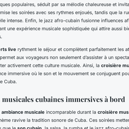
ues populaires, séduit par sa mélodie chaleureuse et invita
amise les soirées avec ses rythmes enjoués, tandis que la 
e intense. Enfin, le jazz afro-cubain fusionne influences af
nt une expérience musicale sophistiquée qui attire aussi b
s.
rts live
rythment le séjour et complètent parfaitement les a
ermet aux voyageurs non seulement d’assister à un spectac
ter activement cette culture musicale. Ainsi, la
croisière mu
nce immersive où le son et le mouvement se conjuguent pou
de Cuba.
 musicales cubaines immersives à bord
e
ambiance musicale
incomparable durant la
croisière mus
hème ravive la tradition sonore de Cuba. Ces soirées mette
s que le
son cubain
, la salsa, la rumba et le jazz afro-cubain