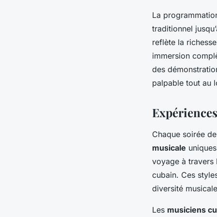
La programmation 
traditionnel jusq
reflète la richess
immersion complèt
des démonstration
palpable tout au l
Expériences
Chaque soirée de
musicale
uniques,
voyage à travers 
cubain. Ces style
diversité musicale 
Les
musiciens cu