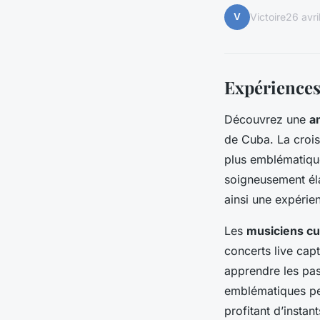
V
Victoire
26 avri
Expériences
Découvrez une
a
de Cuba. La crois
plus emblématique
soigneusement éla
ainsi une expérie
Les
musiciens cu
concerts live cap
apprendre les pas
emblématiques pe
profitant d’instant