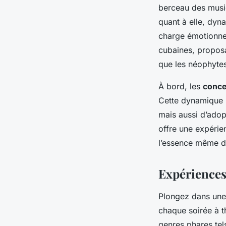
berceau des musiq
quant à elle, dyn
charge émotionnell
cubaines, proposa
que les néophyte
À bord, les
conce
Cette dynamique p
mais aussi d’adop
offre une expérie
l’essence même 
Expériences
Plongez dans un
chaque soirée à t
genres phares tel