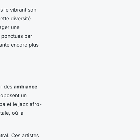
s le vibrant son
ette diversité
sager une
t ponctués par
nante encore plus
ir des
ambiance
proposent un
a et le jazz afro-
tale, où la
ral. Ces artistes