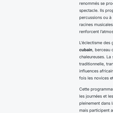
renommés se prod
spectacle. Ils pro
percussions ou à m
racines musicales
renforcent l’atmo
L’éclectisme des
cubain
, berceau 
chaleureuses. La s
traditionnelle, t
influences africa
fois les novices 
Cette programmati
les journées et le
pleinement dans l
mais participent a