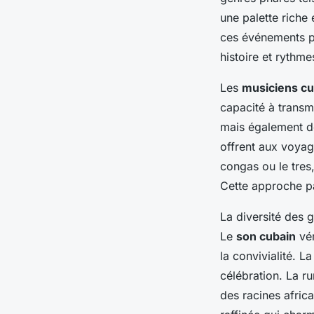
une palette riche 
ces événements pe
histoire et rythm
Les
musiciens cu
capacité à transm
mais également de
offrent aux voyag
congas ou le tres
Cette approche par
La diversité des 
Le
son cubain
vér
la convivialité. L
célébration. La r
des racines afric