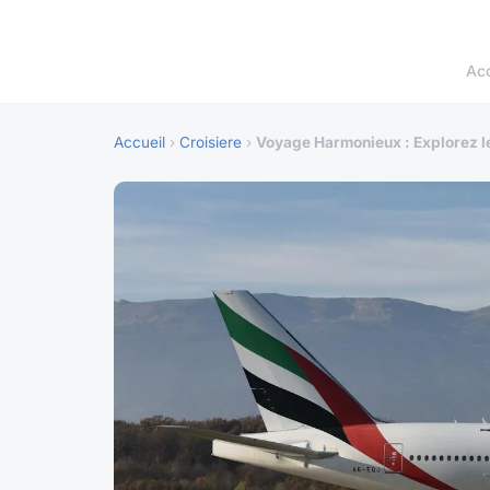
Acc
Accueil
›
Croisiere
›
Voyage Harmonieux : Explorez l