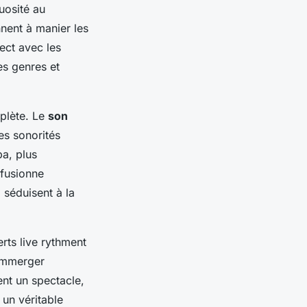
tuosité au
nnent à manier les
rect avec les
es genres et
plète. Le
son
es sonorités
ba, plus
 fusionne
 séduisent à la
rts live rythment
’immerger
ent un spectacle,
 un véritable