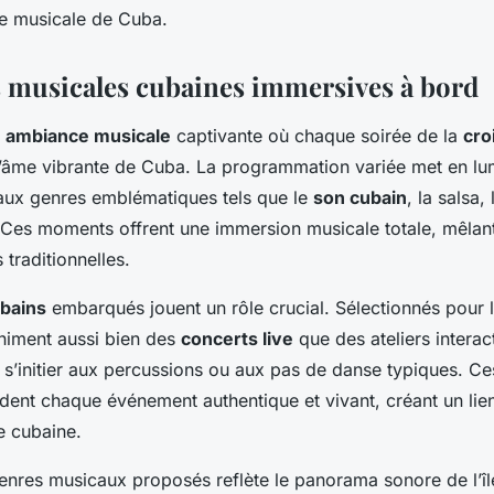
e musicale de Cuba.
 musicales cubaines immersives à bord
e
ambiance musicale
captivante où chaque soirée de la
cro
’âme vibrante de Cuba. La programmation variée met en lu
aux genres emblématiques tels que le
son cubain
, la salsa,
 Ces moments offrent une immersion musicale totale, mêlant 
traditionnelles.
bains
embarqués jouent un rôle crucial. Sélectionnés pour l
 animent aussi bien des
concerts live
que des ateliers interac
s’initier aux percussions ou aux pas de danse typiques. Ces
dent chaque événement authentique et vivant, créant un lien
re cubaine.
enres musicaux proposés reflète le panorama sonore de l’î