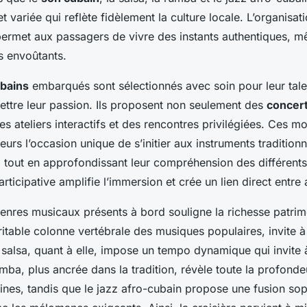
et variée qui reflète fidèlement la culture locale. L’organisa
rmet aux passagers de vivre des instants authentiques, mê
es envoûtants.
bains
embarqués sont sélectionnés avec soin pour leur talen
ettre leur passion. Ils proposent non seulement des
concert
s ateliers interactifs et des rencontres privilégiées. Ces 
eurs l’occasion unique de s’initier aux instruments traditio
, tout en approfondissant leur compréhension des différents
ticipative amplifie l’immersion et crée un lien direct entre a
genres musicaux présents à bord souligne la richesse patrim
itable colonne vertébrale des musiques populaires, invite à 
a salsa, quant à elle, impose un tempo dynamique qui invite à
umba, plus ancrée dans la tradition, révèle toute la profond
aines, tandis que le jazz afro-cubain propose une fusion sop