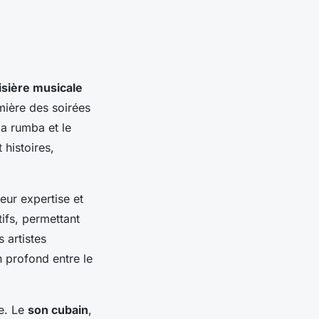
isière musicale
mière des soirées
 la rumba et le
histoires,
eur expertise et
tifs, permettant
 artistes
 profond entre le
le. Le
son cubain
,