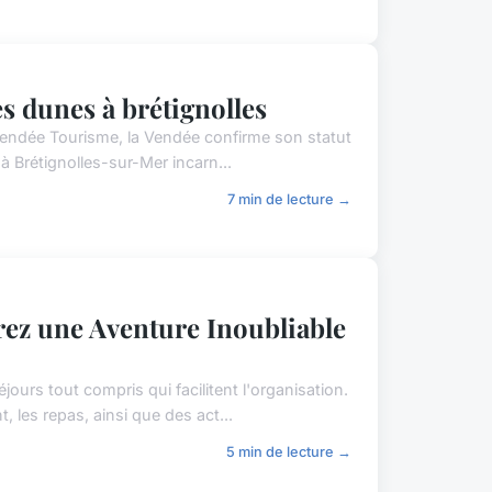
es dunes à brétignolles
 Vendée Tourisme, la Vendée confirme son statut
à Brétignolles-sur-Mer incarn...
7 min de lecture →
rez une Aventure Inoubliable
ours tout compris qui facilitent l'organisation.
les repas, ainsi que des act...
5 min de lecture →