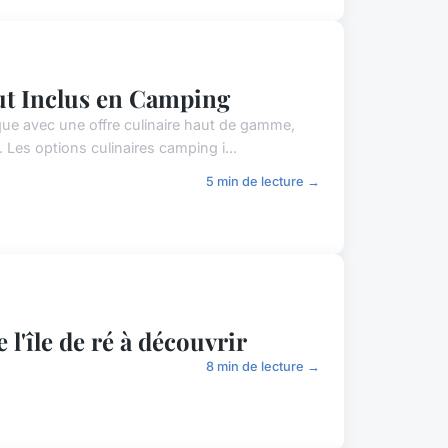
ut Inclus en Camping
que avec une offre culinaire haut de gamme,
. Les options culinaires camping i...
5 min de lecture →
 l'île de ré à découvrir
8 min de lecture →