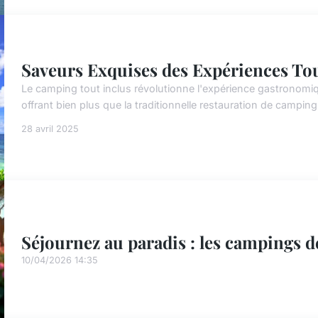
Saveurs Exquises des Expériences To
Le camping tout inclus révolutionne l'expérience gastronomi
offrant bien plus que la traditionnelle restauration de camping
28 avril 2025
Séjournez au paradis : les campings de
10/04/2026 14:35