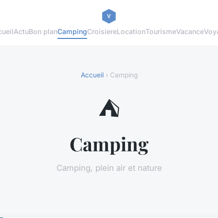
ueil
Actu
Bon plan
Camping
Croisiere
Location
Tourisme
Vacance
Voy
Accueil
› Camping
⛺
Camping
Camping, plein air et nature