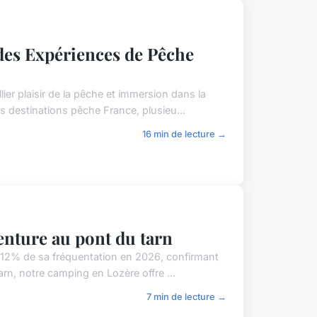
des Expériences de Pêche
r plaisir de la pêche et immersion dans la
s destinations pêche France, plusieu...
16 min de lecture →
enture au pont du tarn
 12% de sa fréquentation en 2026, confirmant
rn, notre camping en Lozère offre ...
7 min de lecture →