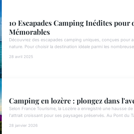
10 Escapades Camping Inédites pour 
Mémorables
Découvrez des escapades camping uniques, conçues pour allie
nature. Pour choisir la destination idéale parmi les nombreuse
28 avril 2025
Camping en lozère : plongez dans l'av
Selon France Tourisme, la Lozère a enregistré une hausse de
l'attrait croissant pour ses paysages préservés. Au Pont du Ta
28 janvier 2026