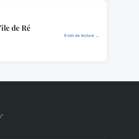
île de Ré
9 min de lecture →
s”