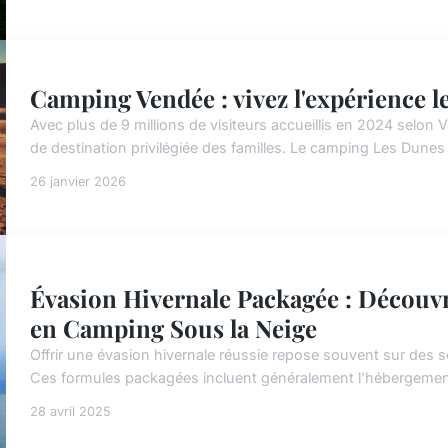
Camping Vendée : vivez l'expérience l
Avec plus de 9 millions de visiteurs accueillis en 2024 selon
de destination privilégiée des familles. Le camping Les Dunes 
26 janvier 2026
Évasion Hivernale Packagée : Découv
en Camping Sous la Neige
Offrir une évasion hivernale réussie repose souvent sur des séj
Ces formules packagées incluent généralement l'hébergement, 
28 avril 2025