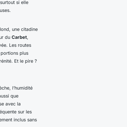
surtout si elle
uses.
lond, une citadine
our du
Carbet
,
vée. Les routes
 portions plus
nité. Et le pire ?
èche, l’humidité
 aussi que
ise avec la
réquente sur les
ement inclus sans