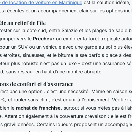
 de location de voiture en Martinique
est la solution idéale, 
es récentes et un accompagnement clair sur les options incl
e au relief de l'île
ester sur la côte sud, entre Salazie et les plages de sable b
 grimper vers le
Prêcheur
ou explorer la forêt tropicale aut
pour un SUV ou un véhicule avec une garde au sol plus éle
 étroites, sinueuses, et le bitume laisse parfois place à des
ur plus robuste n’est pas un luxe - c’est une assurance séré
ed, sans réseau, en haut d’une montée abrupte.
ions de confort et d'assurance
’est pas une option : c’est une nécessité. Même en saison s
 %, et rouler sans clim, c’est courir à l’épuisement. Vérifiez
 bien le
rachat de franchise
, surtout si vous n’êtes pas à l’a
. Attention également à la couverture crevaison : elle est f
es gravillonnées. Certains loueurs proposent un accompagn