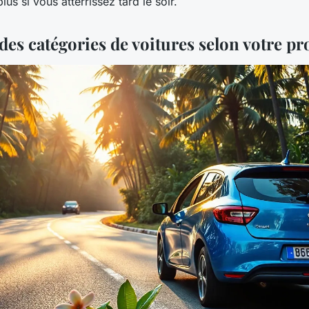
lus si vous atterrissez tard le soir.
es catégories de voitures selon votre pro