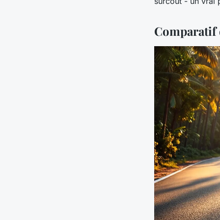
surcoût - un vrai p
Comparatif d