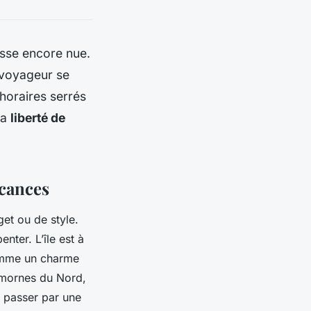
rasse encore nue.
 voyageur se
horaires serrés
la
liberté de
acances
et ou de style.
nter. L’île est à
comme un charme
s mornes du Nord,
é, passer par une