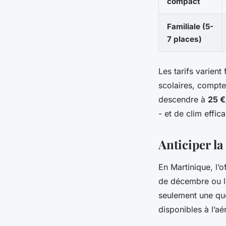
compact
Familiale (5-
7 places)
Les tarifs varien
scolaires, compt
descendre à
25 €
- et de clim effic
Anticiper la
En Martinique, l’of
de décembre ou le
seulement une que
disponibles à l’a