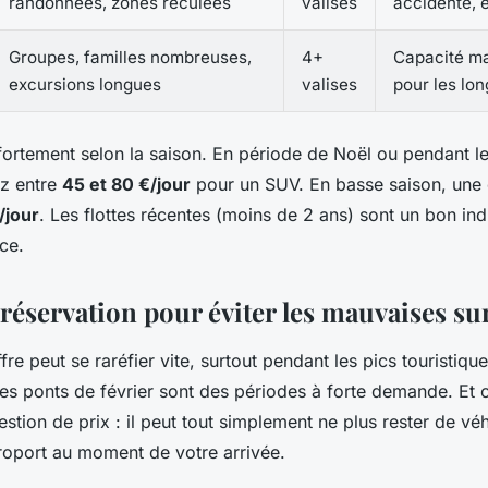
randonnées, zones reculées
valises
accidenté, 
Groupes, familles nombreuses,
4+
Capacité ma
excursions longues
valises
pour les lon
t fortement selon la saison. En période de Noël ou pendant 
ez entre
45 et 80 €/jour
pour un SUV. En basse saison, une 
/jour
. Les flottes récentes (moins de 2 ans) sont un bon indi
ace.
 réservation pour éviter les mauvaises su
fre peut se raréfier vite, surtout pendant les pics touristique
s ponts de février sont des périodes à forte demande. Et c
stion de prix : il peut tout simplement ne plus rester de vé
éroport au moment de votre arrivée.