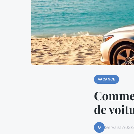
VACANCE
Comment
de voit
G
Gervais
17/03/