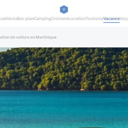
ueil
Actu
Bon plan
Camping
Croisiere
Location
Tourisme
Vacance
Voy
ation de voiture en Martinique