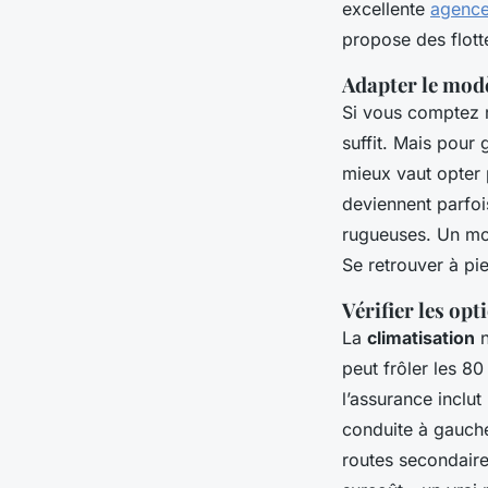
excellente
agence
propose des flott
Adapter le modèl
Si vous comptez r
suffit. Mais pour
mieux vaut opter 
deviennent parfois
rugueuses. Un mote
Se retrouver à pi
Vérifier les opt
La
climatisation
n
peut frôler les 80
l’assurance inclut
conduite à gauche
routes secondair