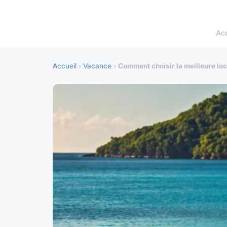
Acc
Accueil
›
Vacance
›
Comment choisir la meilleure loc